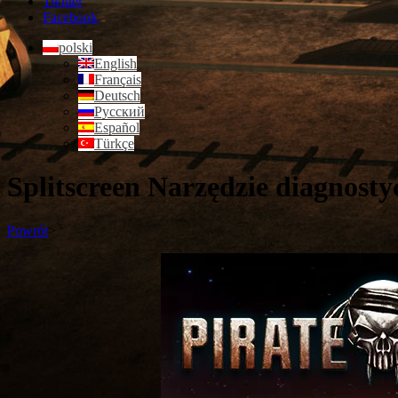
Twitter
Facebook
polski
English
Français
Deutsch
Русский
Español
Türkçe
Splitscreen Narzędzie diagnosty
Powrót
>