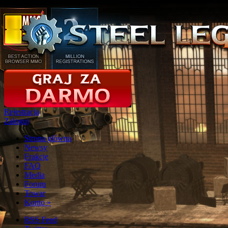
Rejestracja
Zaloguj
Strona glówna
Newsy
Frakcje
FAQ
Media
Forum
Towar
Konto
»
RSS Feed