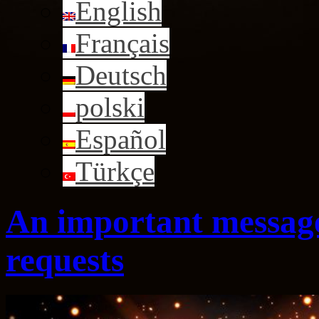
English
Français
Deutsch
polski
Español
Türkçe
An important message
requests