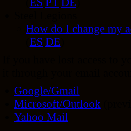
(
ES
|
PT
|
DE
)
Steel Legions
How do I change my a
(
ES
|
DE
)
If you have lost access to y
it through your email accou
Google/Gmail
Microsoft/Outlook
(previ
Yahoo Mail