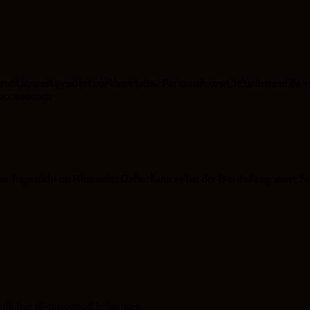
eront absents pendant quelques jours. Par conséquent, le traitement de 
occasionner.
paar Tage nicht im Büro sein. Daher kann es bei der Bearbeitung eure
th lots of customisable features.