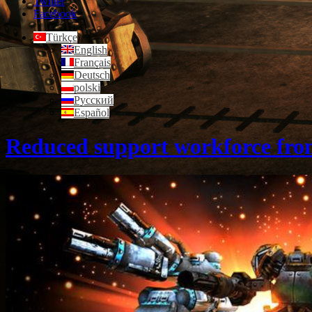
Twitter
Facebook
Türkçe
English
Français
Deutsch
polski
Русский
Español
Reduced support workforce from