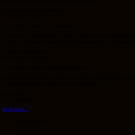
por qualquer inconveniente que isso possa causar.
Com os melhores cumprimentos,
Sua equipe de suporte
Chers pilotes, rangers et commandants !
En raison d’un jour férié local, certains membres de notre personnel s
de bien vouloir nous excuser pour les désagréments que cela pourrait 
Salutations distinguées,
Votre équipe d’assistance
Liebe Piloten, Ranger und Kommandanten!
Aufgrund eines Feiertags werden einige unserer Mitarbeiter für ein 
Unannehmlichkeiten möchten wir uns entschuldigen.
Beste Grüße,
Euer Supportteam
Read more…
Welcome to Arras!
Arras is a WordPress theme designed for news or review sites wi