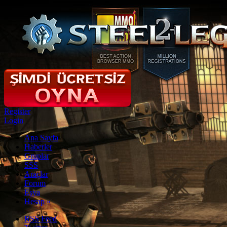
Register
Login
Ana Sayfa
Haberler
Gruplar
SSS
Araçlar
Forum
Eşya
Hesap
»
RSS Feed