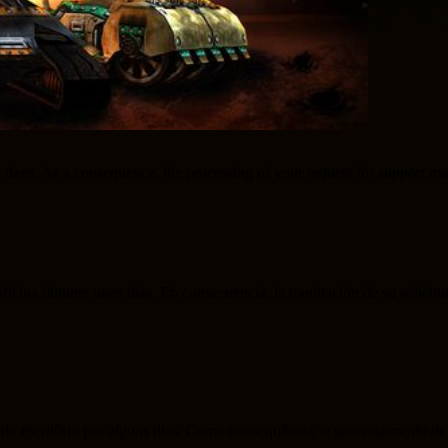
few days. As a consequence, the processing of your request for support 
 oficina durante unos días. En consecuencia, la tramitación de su solicitu
 do escritório por alguns dias. Como consequência, o processamento de 