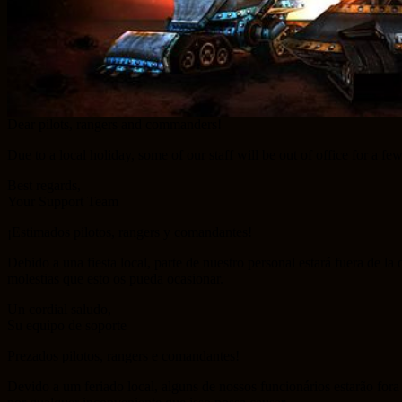
Dear pilots, rangers and commanders!
Due to a local holiday, some of our staff will be out of office for a 
Best regards,
Your Support Team
¡Estimados pilotos, rangers y comandantes!
Debido a una fiesta local, parte de nuestro personal estará fuera de la
molestias que esto os pueda ocasionar.
Un cordial saludo,
Su equipo de soporte
Prezados pilotos, rangers e comandantes!
Devido a um feriado local, alguns de nossos funcionários estarão fora