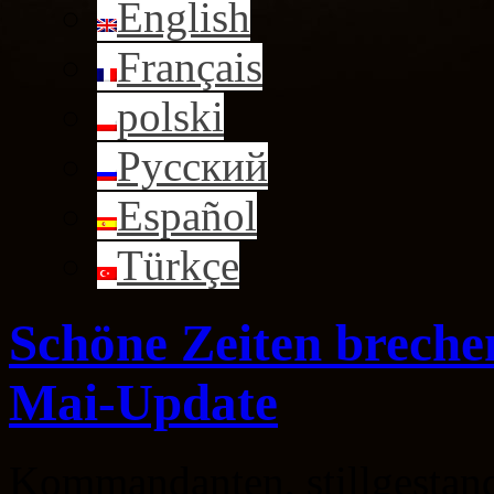
English
Français
polski
Русский
Español
Türkçe
Schöne Zeiten breche
Mai-Update
Kommandanten, stillgestand