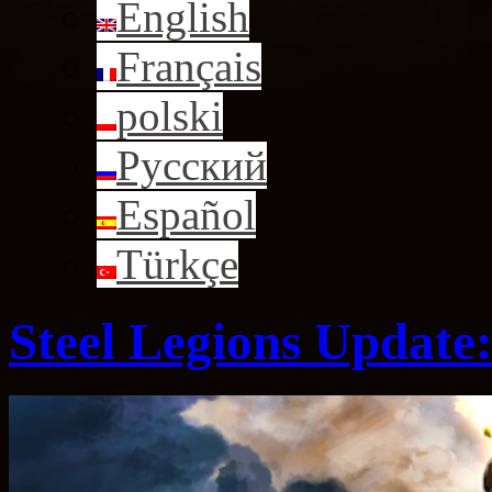
English
Français
polski
Русский
Español
Türkçe
Steel Legions Update