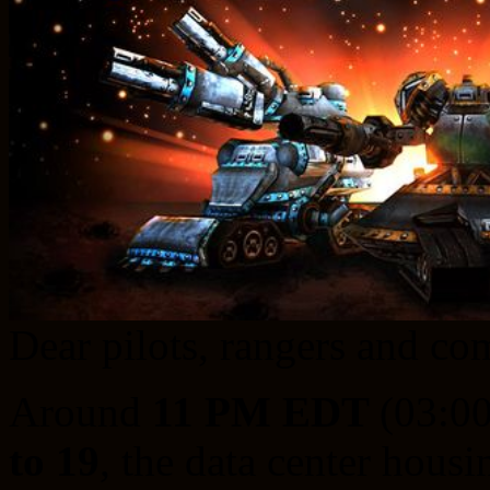
Dear pilots, rangers and c
Around
11 PM EDT
(03:0
to 19
, the data center hous