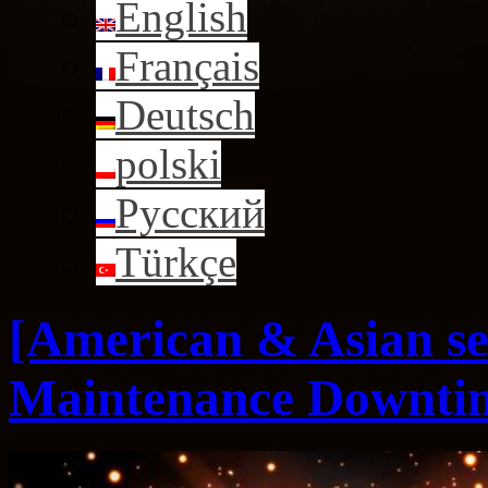
English
Français
Deutsch
polski
Русский
Türkçe
[American & Asian s
Maintenance Downtim