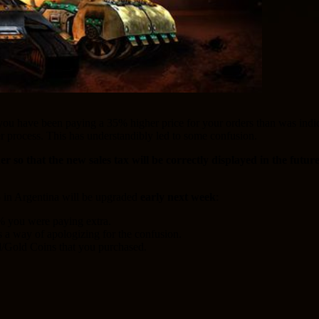
 you have been paying a 35% higher price for your orders than was indi
er process. This has understandibly led to some confusion.
 so that the new sales tax will be correctly displayed in the futu
 in Argentina will be upgraded
early next week
:
% you were paying extra.
a way of apologizing for the confusion.
d/Gold Coins that you purchased.