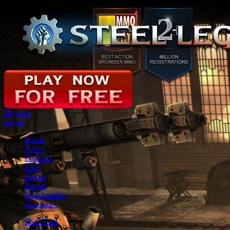
Register
Login
Home
News
Factions
FAQ
Media
Forum
Merchandise
Account
»
RSS Feed