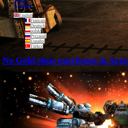
Twitter
Facebook
English
Français
Deutsch
polski
Русский
Español
Türkçe
No Gold shop purchases in Argen