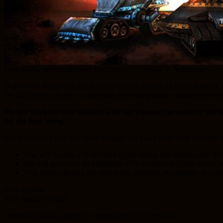
Dear pilots, rangers and war machine commanders in Argentina!
Due to new legislation that was introduced in early October, some of
the final order tally by our payment processing partner during the ord
We are working on a solution with our payment processing partner
for the time being
.
Every purchase that was made through our Gold shop from October 5
You will receive a Gold/Gold Coins bonus that matches the 35
We will grant you an additional 65% Gold/Gold Coins bonus as 
This means that we are effectively doubling the amount of Gol
Best regards,
Your Support Team
Queridos pilotos, rangers y comandantes en Argentina!