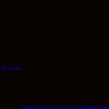
Debido a la nueva legislación que se introdujo a principios de octub
sobre las ventas no ha sido incluido en el recuento final del pedido 
Estamos trabajando en una solución con nuestro socio de procesa
compras de la tienda de oro en Argentina por el momento.
Cada compra que se realizo a través de nuestra tienda de Oro a partir 
Recibirás un bono de Monedas de Oro/Oro que coincide con el
Te otorgaremos un bonus adicional del 65% de Monedas de Oro
Esto significa que efectivamente estamos duplicando la cantid
Saludos cordiales,
Tu equipo de soporte
Read more…
Welcome to Arras!
Arras is a WordPress theme designed for news or review sites wi
Recent Posts
[American & Asian servers] 12-Hour Relocation Downt